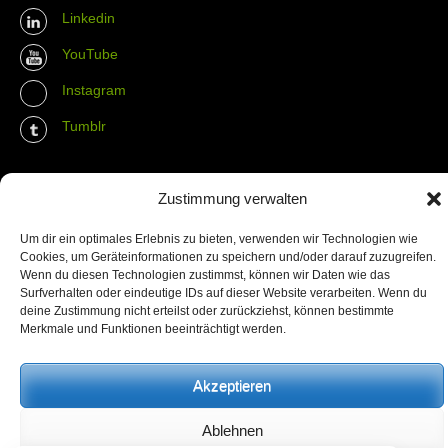
Linkedin
YouTube
Instagram
Tumblr
Contact Info
Zustimmung verwalten
The Wall Net
Um dir ein optimales Erlebnis zu bieten, verwenden wir Technologien wie
Cookies, um Geräteinformationen zu speichern und/oder darauf zuzugreifen.
Email :
info@the-wall-net.org
Wenn du diesen Technologien zustimmst, können wir Daten wie das
Surfverhalten oder eindeutige IDs auf dieser Website verarbeiten. Wenn du
deine Zustimmung nicht erteilst oder zurückziehst, können bestimmte
Merkmale und Funktionen beeinträchtigt werden.
© The Wall Net, 2014. All rights reserved except where otherwise
quoted.
Datenschutz
|
Impressum
|
Credits
Akzeptieren
Registriert in
Transparenzdatenbank Berlin
Ablehnen