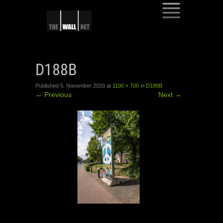
SKIP
TO
D188B
CONTENT
Published
5. November 2020
at
1100 × 700
in
D188B
←
Previous
Next
→