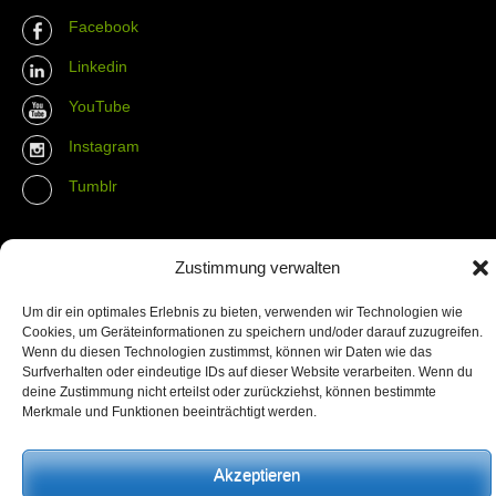
Facebook
Linkedin
YouTube
Instagram
Tumblr
Contact Info
Zustimmung verwalten
The Wall Net
Um dir ein optimales Erlebnis zu bieten, verwenden wir Technologien wie
Cookies, um Geräteinformationen zu speichern und/oder darauf zuzugreifen.
Email :
info@the-wall-net.org
Wenn du diesen Technologien zustimmst, können wir Daten wie das
Surfverhalten oder eindeutige IDs auf dieser Website verarbeiten. Wenn du
deine Zustimmung nicht erteilst oder zurückziehst, können bestimmte
Merkmale und Funktionen beeinträchtigt werden.
© The Wall Net, 2014. All rights reserved except where otherwise
quoted.
Datenschutz
|
Impressum
|
Credits
Akzeptieren
Registriert in
Transparenzdatenbank Berlin