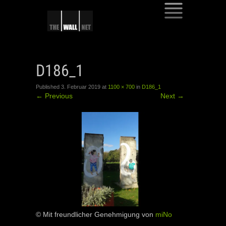
SKIP
TO
D186_1
CONTENT
Published
3. Februar 2019
at
1100 × 700
in
D186_1
←
Previous
Next
→
© Mit freundlicher Genehmigung von
miNo