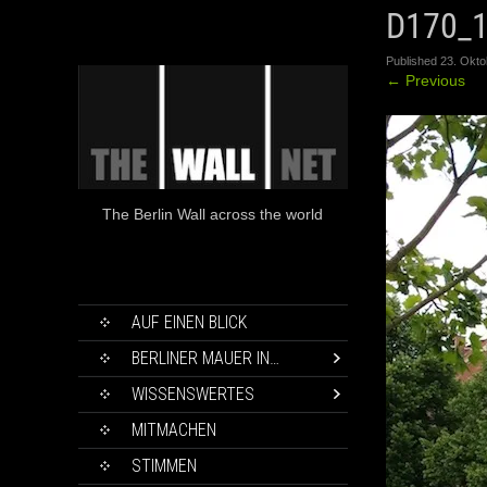
D170_
Published
23. Okto
←
Previous
The Berlin Wall across the world
SKIP
AUF EINEN BLICK
TO
CONTENT
BERLINER MAUER IN…
WISSENSWERTES
MITMACHEN
STIMMEN