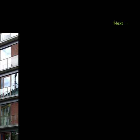
Next
→