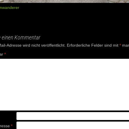
enwanderer
e einen Kommentar
il-Adresse wird nicht veröffentlicht.
Erforderliche Felder sind mit
*
mark
ar
*
dresse
*