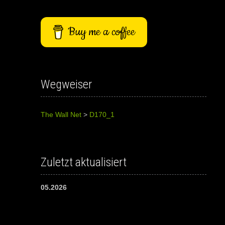
Buy me a coffee
Wegweiser
The Wall Net
>
D170_1
Zuletzt aktualisiert
05.2026