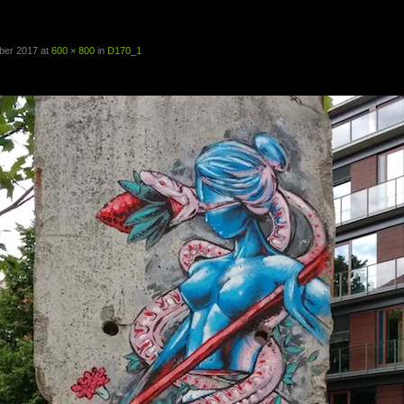
1
ber 2017
at
600 × 800
in
D170_1