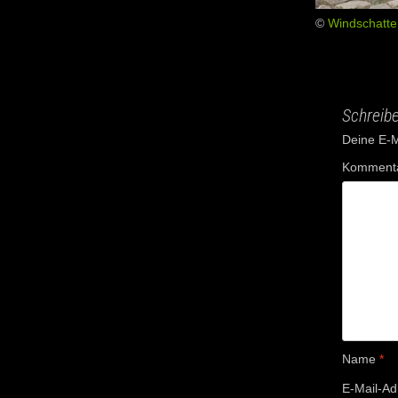
©
Windschatt
Schreib
Deine E-Ma
Komment
Name
*
E-Mail-A