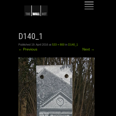
SKIP
TO
D140_1
CONTENT
Published
19. April 2016
at
533 × 800
in
D140_1
←
Previous
Next
→