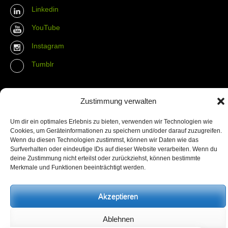
Linkedin
YouTube
Instagram
Tumblr
Contact Info
Zustimmung verwalten
The Wall Net
Um dir ein optimales Erlebnis zu bieten, verwenden wir Technologien wie
Cookies, um Geräteinformationen zu speichern und/oder darauf zuzugreifen.
Email :
info@the-wall-net.org
Wenn du diesen Technologien zustimmst, können wir Daten wie das
Surfverhalten oder eindeutige IDs auf dieser Website verarbeiten. Wenn du
deine Zustimmung nicht erteilst oder zurückziehst, können bestimmte
Merkmale und Funktionen beeinträchtigt werden.
© The Wall Net, 2014. All rights reserved except where otherwise
quoted.
Datenschutz
|
Impressum
|
Credits
Akzeptieren
Registriert in
Transparenzdatenbank Berlin
Ablehnen