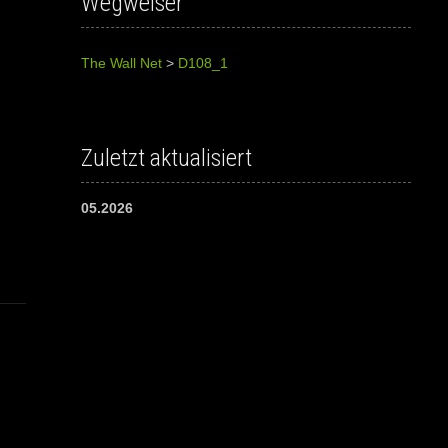
Wegweiser
The Wall Net
>
D108_1
Zuletzt aktualisiert
05.2026