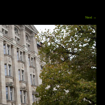
Next
→