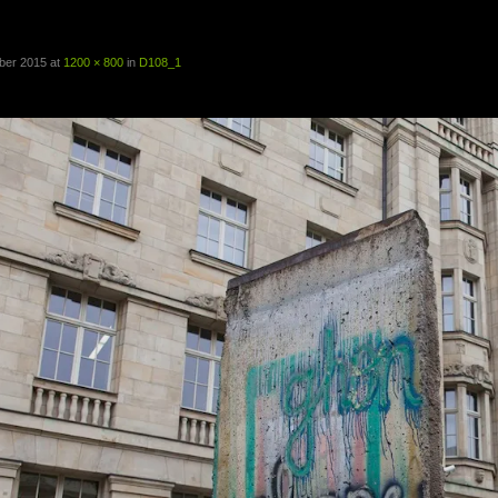
1
ber 2015
at
1200 × 800
in
D108_1