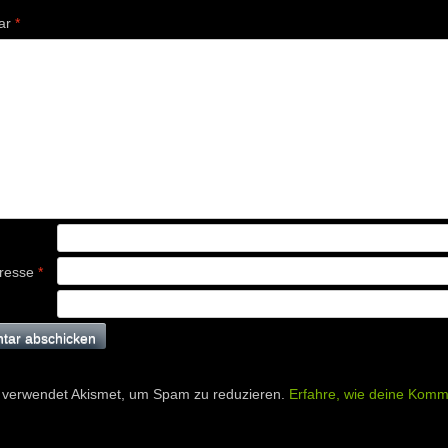
ar
*
dresse
*
 verwendet Akismet, um Spam zu reduzieren.
Erfahre, wie deine Komm