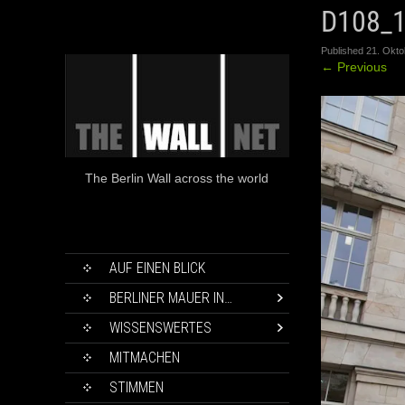
D108_
Published
21. Okto
←
Previous
The Berlin Wall across the world
SKIP
AUF EINEN BLICK
TO
CONTENT
BERLINER MAUER IN…
WISSENSWERTES
MITMACHEN
STIMMEN