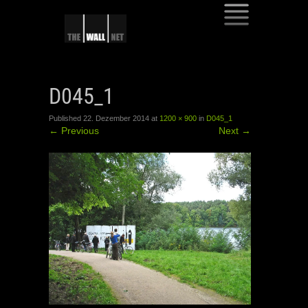
SKIP
TO
D045_1
CONTENT
Published
22. Dezember 2014
at
1200 × 900
in
D045_1
←
Previous
Next
→