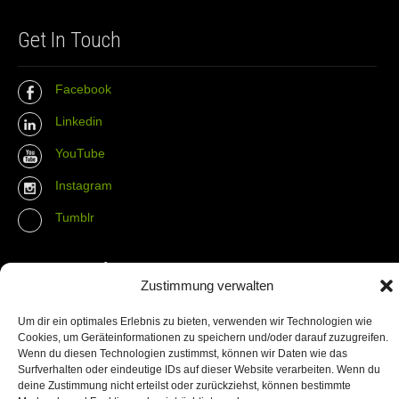
Get In Touch
Facebook
Linkedin
YouTube
Instagram
Tumblr
Contact Info
Zustimmung verwalten
The Wall Net
Um dir ein optimales Erlebnis zu bieten, verwenden wir Technologien wie
Cookies, um Geräteinformationen zu speichern und/oder darauf zuzugreifen.
Email :
info@the-wall-net.org
Wenn du diesen Technologien zustimmst, können wir Daten wie das
Surfverhalten oder eindeutige IDs auf dieser Website verarbeiten. Wenn du
deine Zustimmung nicht erteilst oder zurückziehst, können bestimmte