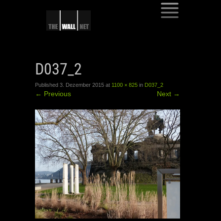
SKIP
TO
D037_2
CONTENT
Published
3. Dezember 2015
at
1100 × 825
in
D037_2
←
Previous
Next
→