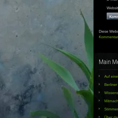
Websi
Diese Webs
Kommentard
Main M
Auf eine
Berline
Wissens
Mitmac
Stimme
Über da