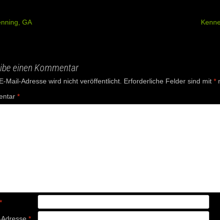
enning, GA
Kenn
ation
ibe einen Kommentar
-Mail-Adresse wird nicht veröffentlicht.
Erforderliche Felder sind mit
*
m
ntar
*
*
-Adresse
*