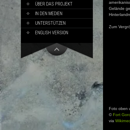
amerikanis
ÜBER DAS PROJEKT
Gelände ge
IN DEN MEDIEN
Hinterlandm
UNTERSTÜTZEN
Zum Vergröß
ENGLISH VERSION
Foto oben 
©
Fort Gord
via
Wikime