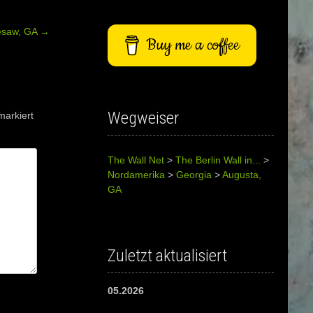
esaw, GA
→
Buy me a coffee
Wegweiser
arkiert
The Wall Net
>
The Berlin Wall in...
>
Nordamerika
>
Georgia
>
Augusta,
GA
Zuletzt aktualisiert
05.2026