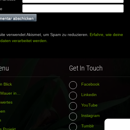
te
ite verwendet Akismet, um Spam zu reduzieren.
Erfahre, wie deine
aten verarbeitet werden.
enu
Get In Touch
n Blick
Facebook
r Mauer in…
Linkedin
wertes
YouTube
hen
Instagram
n
Tumblr
s Projekt