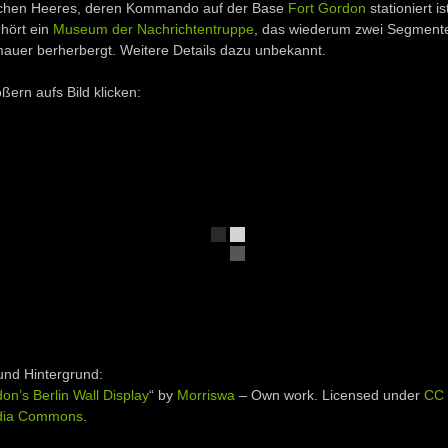
chen Heeres, deren Kommando auf der Base
Fort Gordon
stationiert i
hört ein
Museum der Nachrichtentruppe
, das wiederum zwei Segmente
auer berherbergt. Weitere Details dazu unbekannt.
ern aufs Bild klicken:
und Hintergrund:
on’s Berlin Wall Display
“ by
Morriswa
–
Own work
. Licensed under
CC 
dia Commons
.