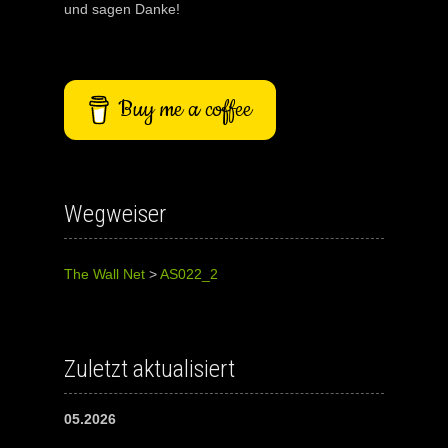
und sagen Danke!
Buy me a coffee
Wegweiser
The Wall Net
>
AS022_2
Zuletzt aktualisiert
05.2026