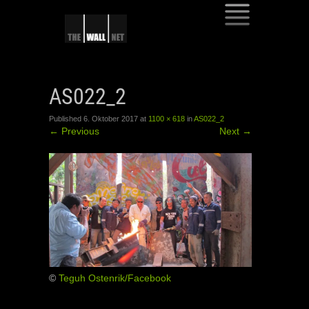
SKIP
TO
AS022_2
CONTENT
Published
6. Oktober 2017
at
1100 × 618
in
AS022_2
←
Previous
Next
→
©
Teguh Ostenrik/Facebook