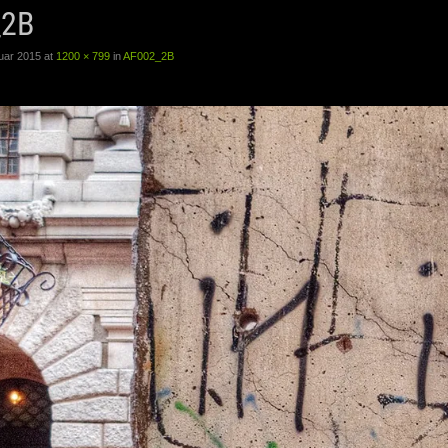
_2B
uar 2015
at
1200 × 799
in
AF002_2B