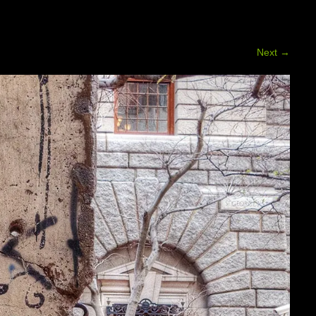
Next
→