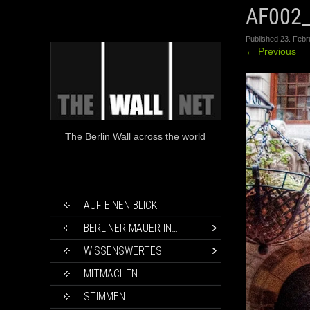
AF002
Published
23. Febr
←
Previous
The Berlin Wall across the world
SKIP
AUF EINEN BLICK
TO
CONTENT
BERLINER MAUER IN…
WISSENSWERTES
MITMACHEN
STIMMEN